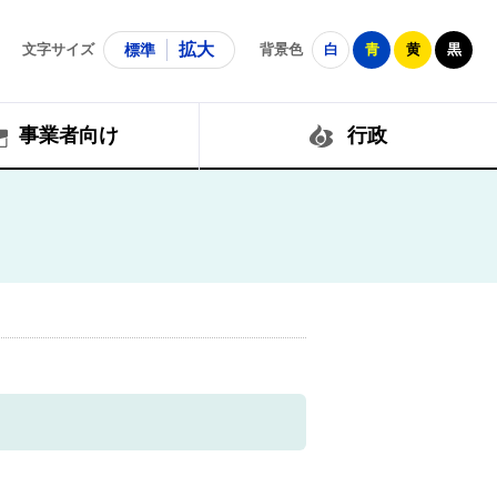
拡大
文字サイズ
標準
背景色
白
青
黄
黒
事業者向け
行政