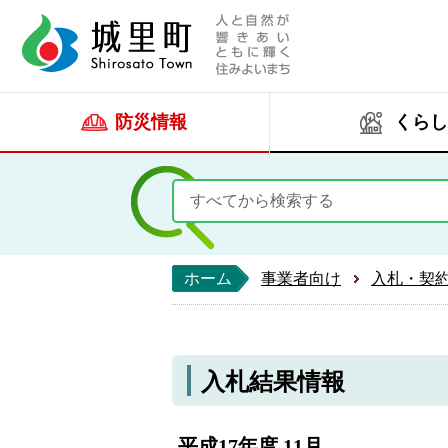
人と自然が響きあい
城里町ホー
防災情報
くらし
ホーム
事業者向け
入札・契
入札結果情報
平成17年度 11月