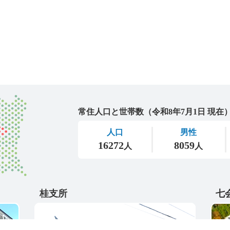
城里町
桂支所
七