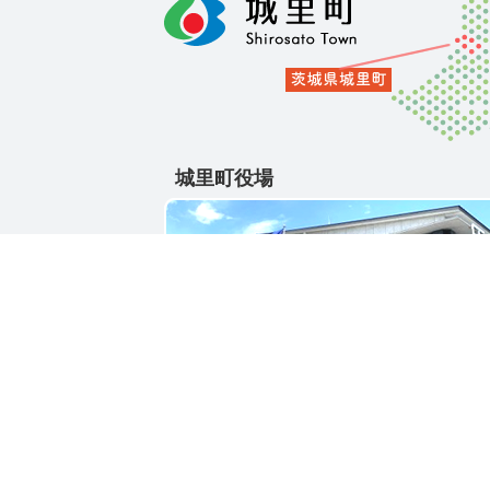
城里町役場
〒311-4391
茨城県東茨城郡城里町大字石塚1428-25
電話番号 / 029-288-3111(代)