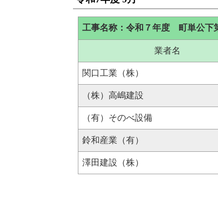
工事名称：令和７年度 町単公下
業者名
関口工業（株）
（株）高嶋建設
（有）そのべ設備
鈴和産業（有）
澤田建設（株）