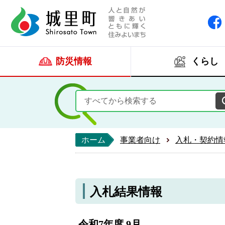
人と自然が響きあい
城里町ホー
防災情報
くらし
ホーム
事業者向け
入札・契約情
入札結果情報
令和7年度 9月