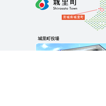
城里町役場
〒311-4391
茨城県東茨城郡城里町大字石塚1428-25
電話番号 / 029-288-3111(代)