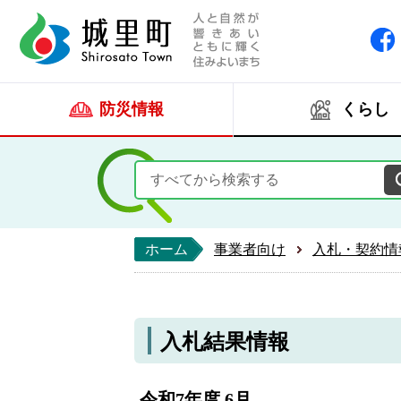
人と自然が響きあい
城里町ホー
防災情報
くらし
ホーム
事業者向け
入札・契約情
入札結果情報
令和7年度 6月