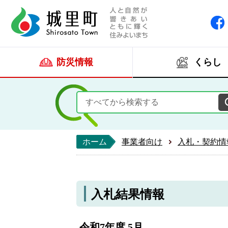
人と自然が響きあい
城里町ホー
防災情報
くらし
ホーム
事業者向け
入札・契約情
入札結果情報
令和7年度 5月