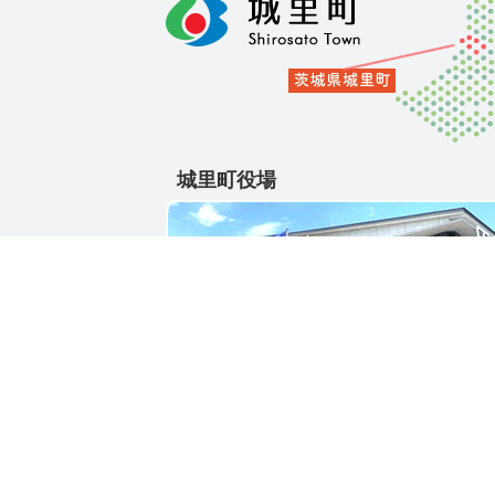
城里町役場
〒311-4391
茨城県東茨城郡城里町大字石塚1428-25
電話番号 / 029-288-3111(代)