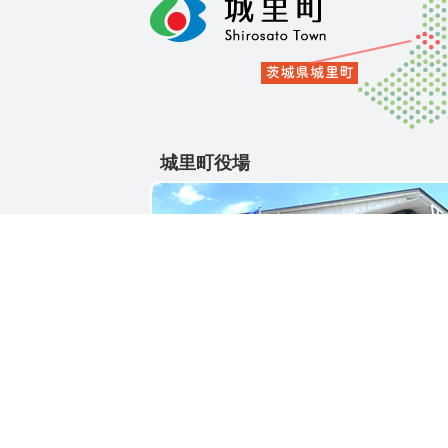
城里町役場
〒311-4391
茨城県東茨城郡城里町大字石塚1428-25
電話番号 / 029-288-3111(代)