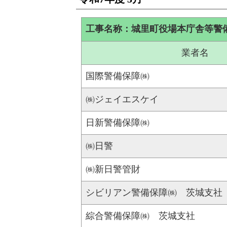
工事名称：城里町役場本庁舎等警
業者名
国際警備保障㈱
㈱ジェイエスケイ
日新警備保障㈱
㈱日警
㈱新日警管財
シビリアン警備保障㈱ 茨城支社
綜合警備保障㈱ 茨城支社