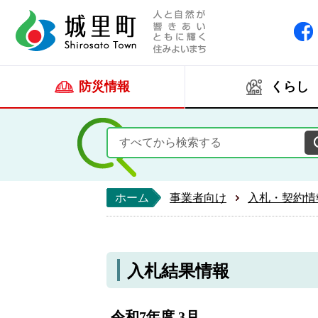
人と自然が響きあい
城里町ホー
防災情報
くらし
ホーム
事業者向け
入札・契約情
入札結果情報
令和7年度 3月