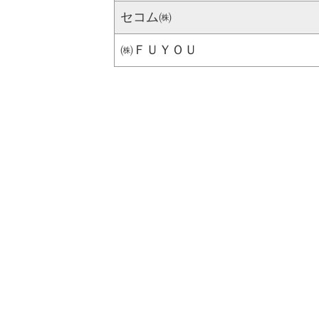
セコム㈱
㈱ＦＵＹＯＵ