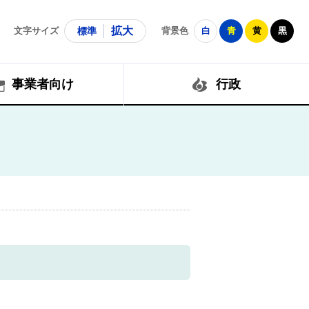
拡大
文字サイズ
標準
背景色
白
青
黄
黒
事業者向け
行政