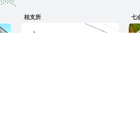
桂支所
七
〒311-4595
〒31
5
茨城県東茨城郡城里町大字阿波山176
茨城
電話番号 / 029-289-2211
電話番
ク集
サイトご利用ガイド
プライバシーポリ