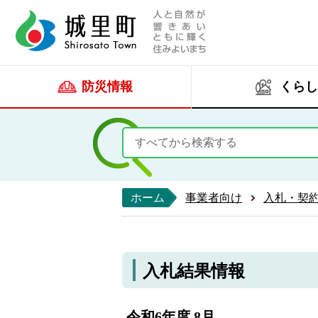
人と自然が響きあい
城里町ホー
防災情報
くらし
ホーム
事業者向け
入札・契
入札結果情報
令和6年度 8月