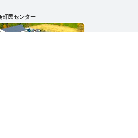
会町民センター
1-4402
県東茨城郡城里町大字小勝2268-3
号 / 0296-88-3111
シー
サイトマップ