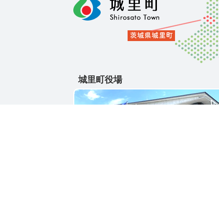
城里町役場
〒311-4391
茨城県東茨城郡城里町大字石塚1428-25
電話番号 / 029-288-3111(代)