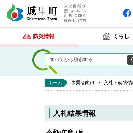
人と自然が響きあい
城里町ホー
防災情報
くらし
ホーム
事業者向け
入札・契約情
入札結果情報
令和6年度 2月