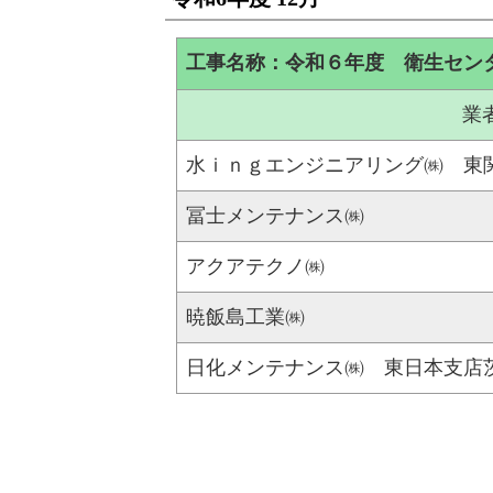
工事名称：令和６年度 衛生セン
業
水ｉｎｇエンジニアリング㈱ 東
冨士メンテナンス㈱
アクアテクノ㈱
暁飯島工業㈱
日化メンテナンス㈱ 東日本支店