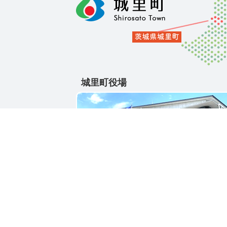
城里町役場
〒311-4391
茨城県東茨城郡城里町大字石塚1428-25
電話番号 / 029-288-3111(代)