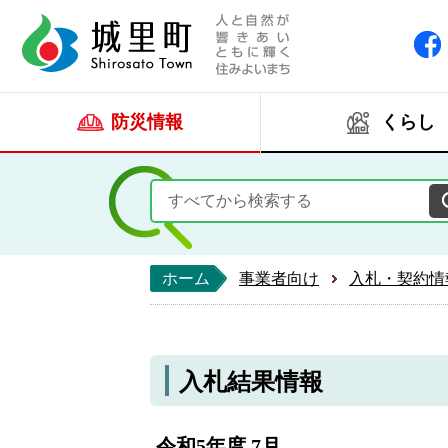
人と自然が響きあい
城里町ホー
防災情報
くらし
ホーム
事業者向け
入札・契約情
入札結果情報
令和5年度 7月