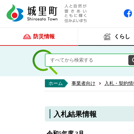
人と自然が響きあい
城里町ホー
防災情報
くらし
ホーム
事業者向け
入札・契約情
入札結果情報
令和5年度 2月