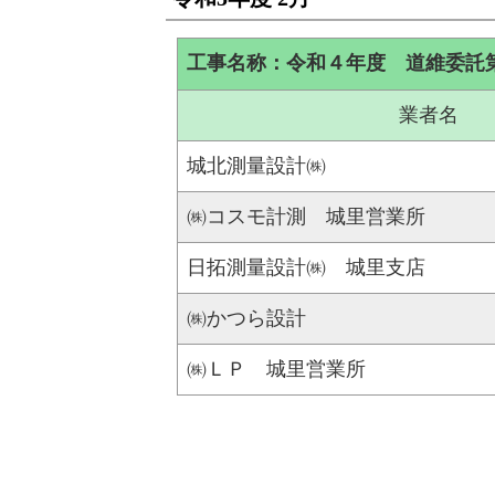
工事名称：令和４年度 道維委託
業者名
城北測量設計㈱
㈱コスモ計測 城里営業所
日拓測量設計㈱ 城里支店
㈱かつら設計
㈱ＬＰ 城里営業所