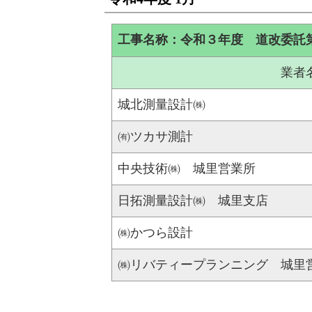
工事名称：令和３年度 道改委託
業者
城北測量設計㈱
㈲ツカサ測計
中央技術㈱ 城里営業所
日拓測量設計㈱ 城里支店
㈱かつら設計
㈱リバティープランニング 城里