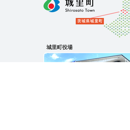
城里町役場
〒311-4391
茨城県東茨城郡城里町大字石塚1428-25
電話番号 / 029-288-3111(代)