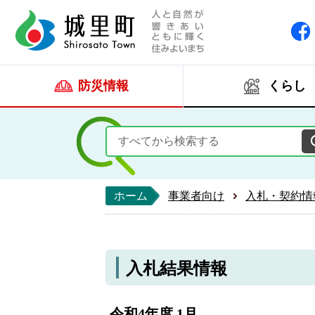
人と自然が響きあい
城里町ホー
防災情報
くらし
ホーム
事業者向け
入札・契約情
入札結果情報
令和4年度 1月