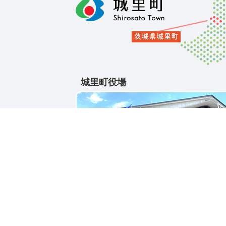
城里町役場
〒311-4391
茨城県東茨城郡城里町大字石塚1428-25
電話番号 / 029-288-3111(代)