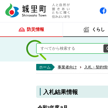
人と自然が響きあい
城里町ホー
防災情報
くらし
ホーム
事業者向け
入札・契約情
入札結果情報
令和3年度 9月