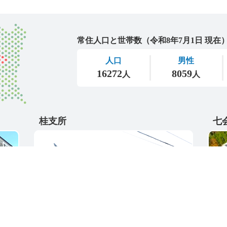
城里町
桂支所
七