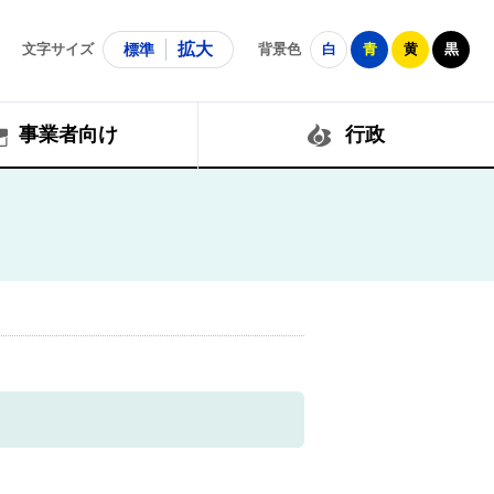
拡大
文字サイズ
標準
背景色
白
青
黄
黒
事業者向け
行政