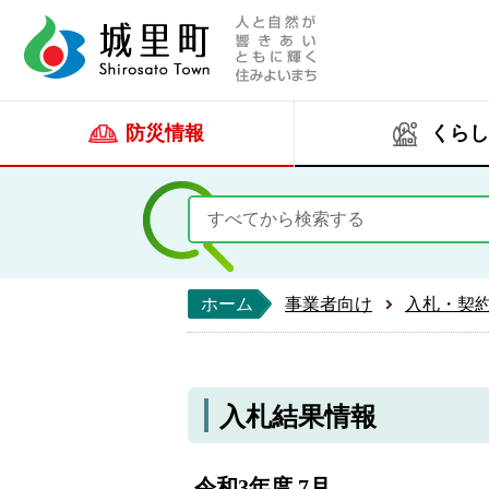
人と自然が響きあい
城里町ホー
防災情報
くらし
ホーム
事業者向け
入札・契
入札結果情報
令和3年度 7月