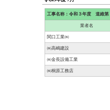
工事名称：令和３年度 道維第
業者名
関口工業㈱
㈱高嶋建設
㈱金長設備工業
㈱桐原工務店