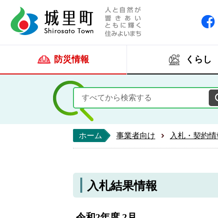
人と自然が響きあい
城里町ホー
防災情報
くらし
ホーム
事業者向け
入札・契約情
入札結果情報
令和2年度 2月