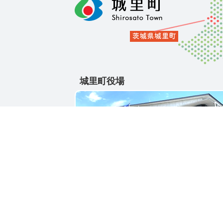
城里町役場
〒311-4391
茨城県東茨城郡城里町大字石塚1428-25
電話番号 / 029-288-3111(代)