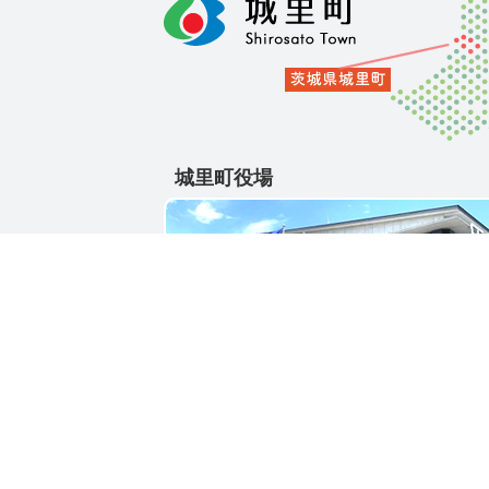
城里町役場
〒311-4391
茨城県東茨城郡城里町大字石塚1428-25
電話番号 / 029-288-3111(代)