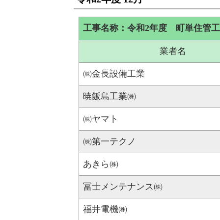
工事名称：令和2年度 町単住管
業者名
㈱金長設備工業
暁飯島工業㈱
㈱ヤマト
㈱第一テクノ
あきら㈱
冨士メンテナンス㈱
福井電機㈱