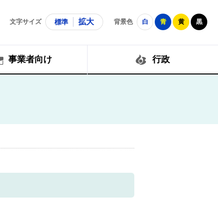
拡大
文字サイズ
標準
背景色
白
青
黄
黒
事業者向け
行政