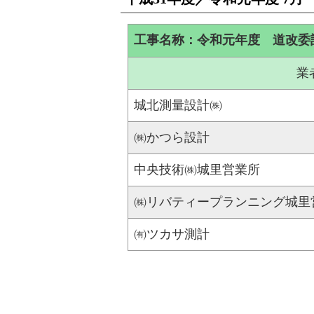
工事名称：令和元年度 道改委託第
業
城北測量設計㈱
㈱かつら設計
中央技術㈱城里営業所
㈱リバティープランニング城里
㈲ツカサ測計