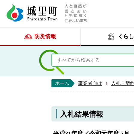
人と自然が響きあい
城里町ホー
防災情報
くらし
ホーム
事業者向け
入札・契
入札結果情報
平成31年度／令和元年度 7月