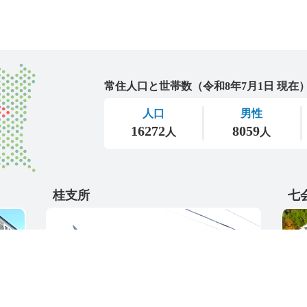
城里町
桂支所
七