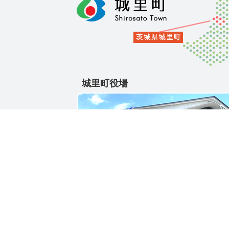
城里町役場
〒311-4391
茨城県東茨城郡城里町大字石塚1428-25
電話番号 / 029-288-3111(代)