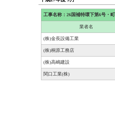
工事名称：26国補特環下第6号・町
業者名
(株)金長設備工業
(株)桐原工務店
(株)高嶋建設
関口工業(株)