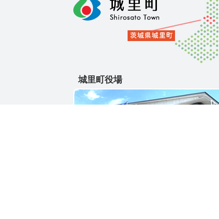
城里町役場
〒311-4391
茨城県東茨城郡城里町大字石塚1428-25
電話番号 / 029-288-3111(代)