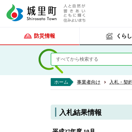
人と自然が響きあい
城里町ホー
防災情報
くらし
ホーム
事業者向け
入札・契
入札結果情報
平成27年度 10月