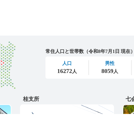
城里町
桂支所
七