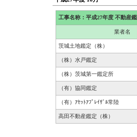
工事名称：平成27年度 不動産
業者名
茨城土地鑑定（株）
（株）水戸鑑定
（株）茨城第一鑑定所
（有）協同鑑定
（有）ｱｾｯﾄｱﾌﾟﾚｲｻﾞﾙ常陸
高田不動産鑑定（株）