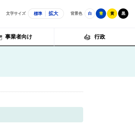
拡大
文字サイズ
標準
背景色
白
青
黄
黒
事業者向け
行政