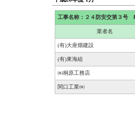
工事名称：２４防安交第３号 
業者名
(有)大座畑建設
(有)東海組
㈱桐原工務店
関口工業㈱