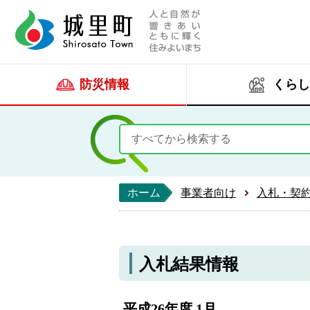
人と自然が響きあい
城里町ホー
防災情報
くらし
ホーム
事業者向け
入札・契
入札結果情報
平成26年度 1月