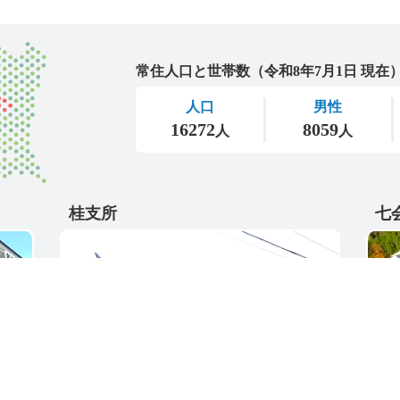
城里町
桂支所
七