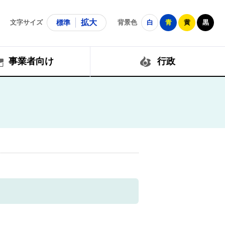
拡大
文字サイズ
標準
背景色
白
青
黄
黒
事業者向け
行政