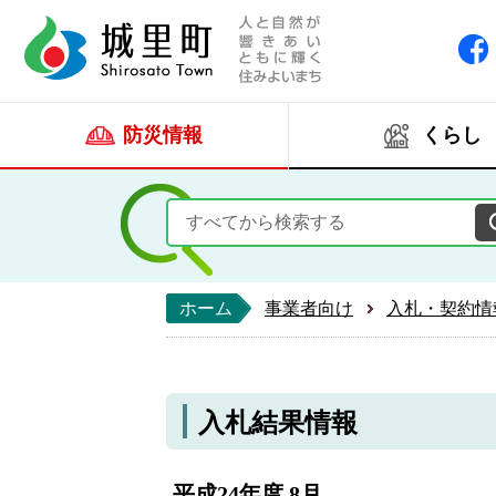
人と自然が響きあい
城里町ホー
防災情報
くらし
ホーム
事業者向け
入札・契約情
入札結果情報
平成24年度 8月