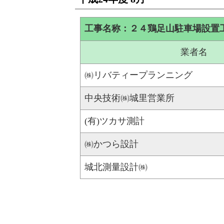
工事名称：２４鶏足山駐車場設置
業者名
㈱リバティープランニング
中央技術㈱城里営業所
(有)ツカサ測計
㈱かつら設計
城北測量設計㈱