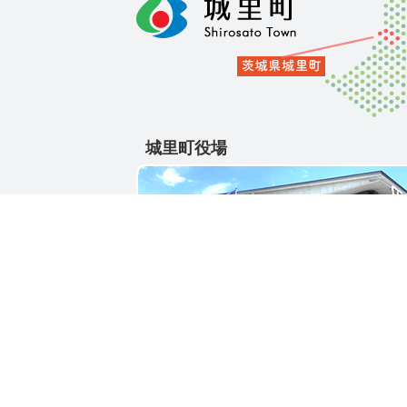
城里町役場
〒311-4391
茨城県東茨城郡城里町大字石塚1428-25
電話番号 / 029-288-3111(代)