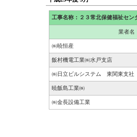
工事名称：２３常北保健福祉セン
業者名
㈱暁恒産
飯村機電工業㈱水戸支店
㈱日立ビルシステム 東関東支社
暁飯島工業㈱
㈱金長設備工業