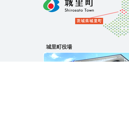
城里町役場
〒311-4391
茨城県東茨城郡城里町大字石塚1428-25
電話番号 / 029-288-3111(代)