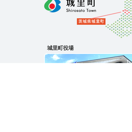
城里町役場
〒311-4391
茨城県東茨城郡城里町大字石塚1428-25
電話番号 / 029-288-3111(代)