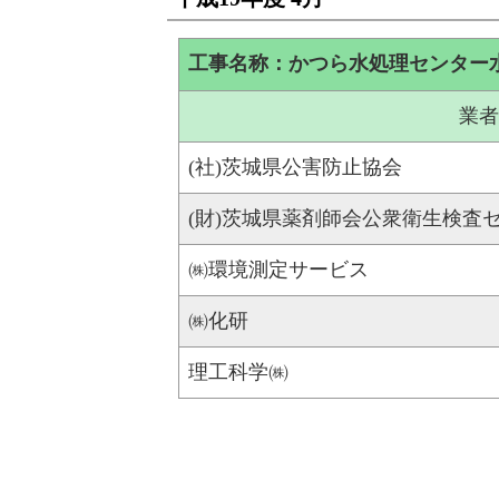
工事名称：かつら水処理センター
業者
(社)茨城県公害防止協会
(財)茨城県薬剤師会公衆衛生検査
㈱環境測定サービス
㈱化研
理工科学㈱