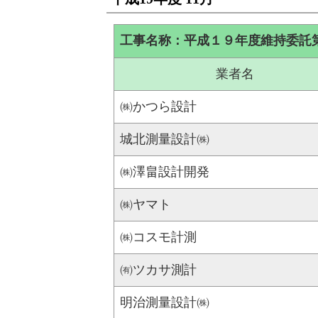
工事名称：平成１９年度維持委託
業者名
㈱かつら設計
城北測量設計㈱
㈱澤畠設計開発
㈱ヤマト
㈱コスモ計測
㈲ツカサ測計
明治測量設計㈱