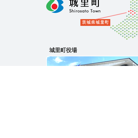
城里町役場
〒311-4391
茨城県東茨城郡城里町大字石塚1428-25
電話番号 / 029-288-3111(代)