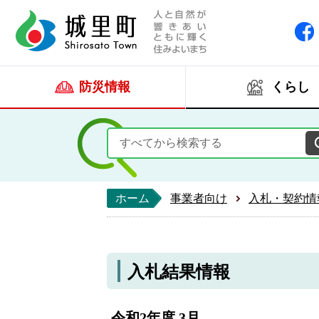
人と自然が響きあい
城里町ホー
防災情報
くらし
ホーム
事業者向け
入札・契約情
入札結果情報
令和2年度 3月