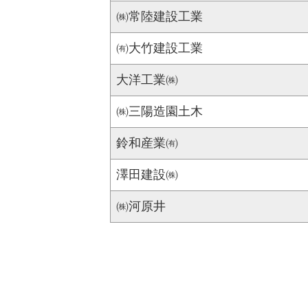
㈱常陸建設工業
㈲大竹建設工業
大洋工業㈱
㈱三陽造園土木
鈴和産業㈲
澤田建設㈱
㈱河原井