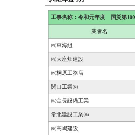
工事名称：令和元年度 国災第10
業者名
㈲東海組
㈲大座畑建設
㈱桐原工務店
関口工業㈱
㈱金長設備工業
常北建設工業㈱
㈱高嶋建設