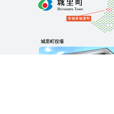
城里町役場
〒311-4391
茨城県東茨城郡城里町大字石塚1428-25
電話番号 / 029-288-3111(代)