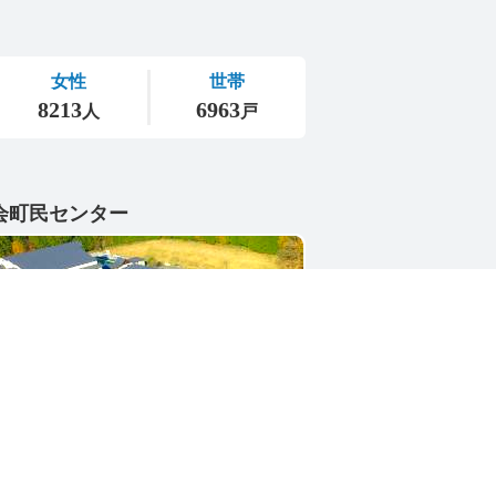
会町民センター
1-4402
県東茨城郡城里町大字小勝2268-3