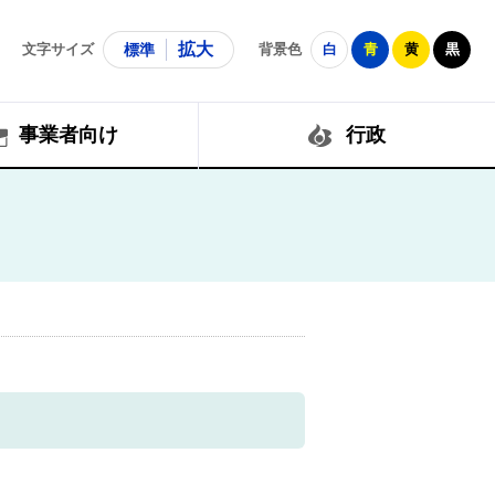
拡大
文字サイズ
標準
背景色
白
青
黄
黒
事業者向け
行政