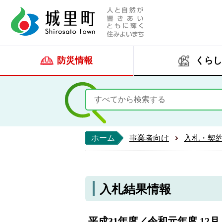
人と自然が響きあい
城里町ホー
防災情報
くらし
ホーム
事業者向け
入札・契
入札結果情報
平成31年度／令和元年度 12月