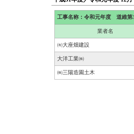
工事名称：令和元年度 道維第32
業者名
㈲大座畑建設
大洋工業㈱
㈱三陽造園土木