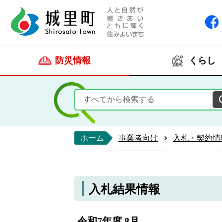
人と自然が響きあい
城里町ホー
防災情報
くらし
ホーム
事業者向け
入札・契約情
入札結果情報
令和7年度 8月