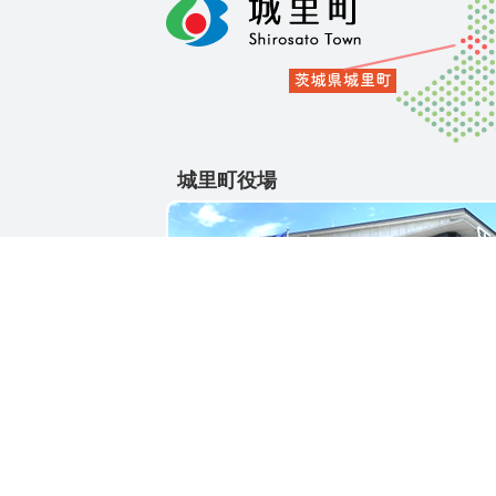
城里町役場
〒311-4391
茨城県東茨城郡城里町大字石塚1428-25
電話番号 / 029-288-3111(代)