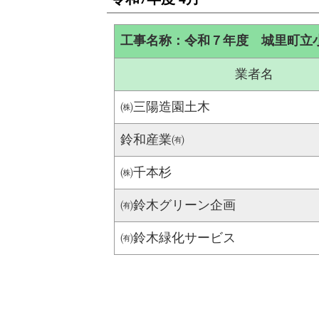
工事名称：令和７年度 城里町立
業者名
㈱三陽造園土木
鈴和産業㈲
㈱千本杉
㈲鈴木グリーン企画
㈲鈴木緑化サービス