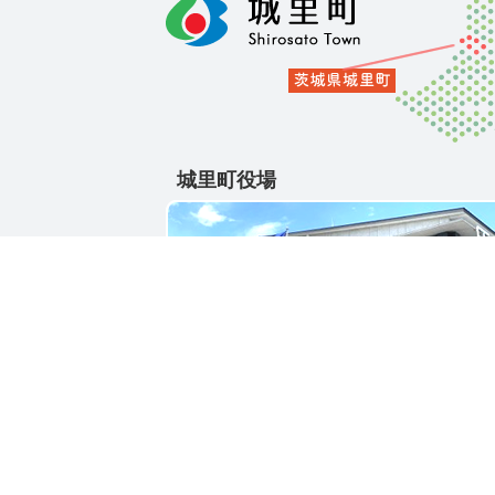
城里町役場
〒311-4391
茨城県東茨城郡城里町大字石塚1428-25
電話番号 / 029-288-3111(代)