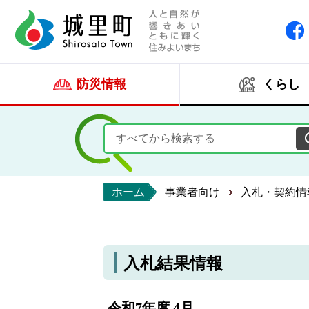
人と自然が響きあい
城里町ホー
防災情報
くらし
ホーム
事業者向け
入札・契約情
入札結果情報
令和7年度 4月