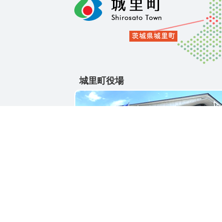
城里町役場
〒311-4391
茨城県東茨城郡城里町大字石塚1428-25
電話番号 / 029-288-3111(代)