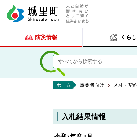
人と自然が響きあい
城里町ホー
防災情報
くらし
ホーム
事業者向け
入札・契
入札結果情報
令和7年度 1月