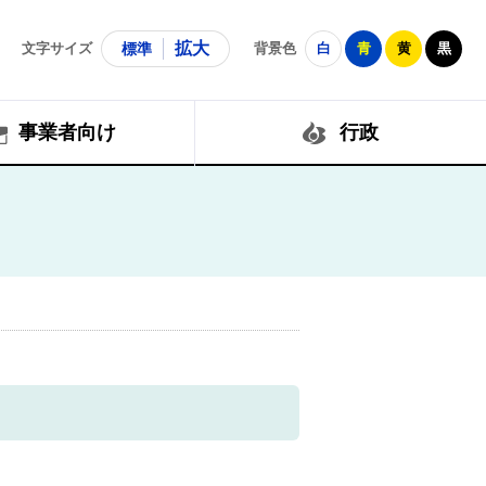
拡大
文字サイズ
標準
背景色
白
青
黄
黒
事業者向け
行政