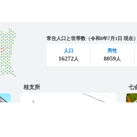
城里町
桂支所
七