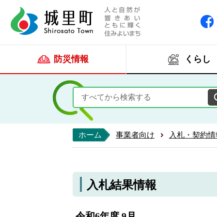
人と自然が響きあい
城里町ホー
防災情報
くらし
ホーム
事業者向け
入札・契約情
入札結果情報
令和6年度 9月