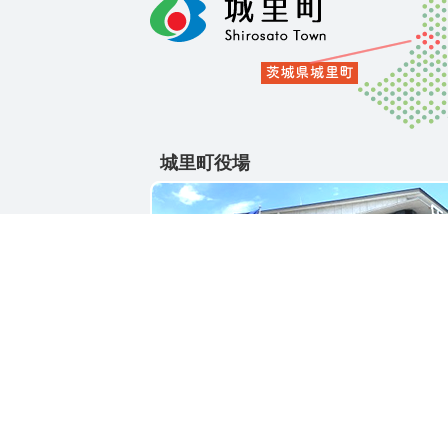
城里町役場
〒311-4391
茨城県東茨城郡城里町大字石塚1428-25
電話番号 / 029-288-3111(代)