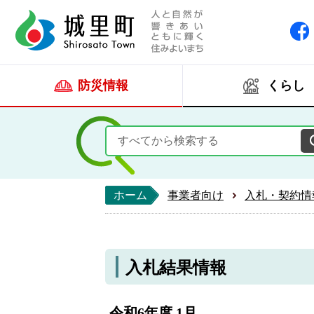
人と自然が響きあい
城里町ホー
防災情報
くらし
ホーム
事業者向け
入札・契約情
入札結果情報
令和6年度 1月