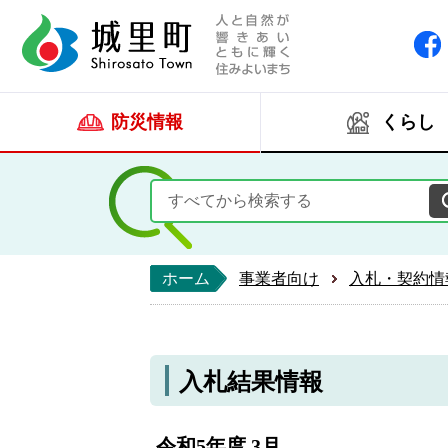
人と自然が響きあい
城里町ホー
防災情報
くらし
ホーム
事業者向け
入札・契約情
入札結果情報
令和5年度 3月