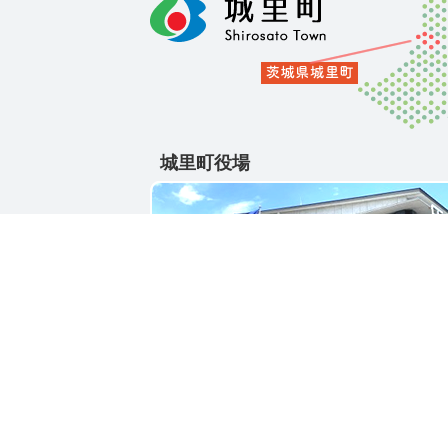
城里町役場
〒311-4391
茨城県東茨城郡城里町大字石塚1428-25
電話番号 / 029-288-3111(代)