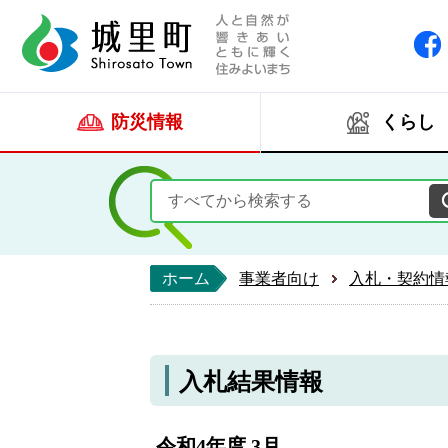
人と自然が響きあい
城里町ホー
防災情報
くらし
ホーム
事業者向け
入札・契約情
入札結果情報
令和4年度 3月