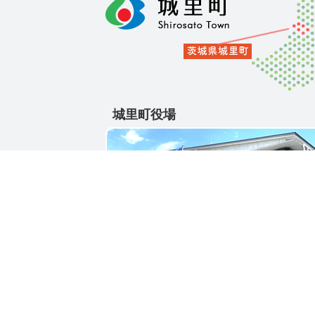
城里町役場
〒311-4391
茨城県東茨城郡城里町大字石塚1428-25
電話番号 / 029-288-3111(代)