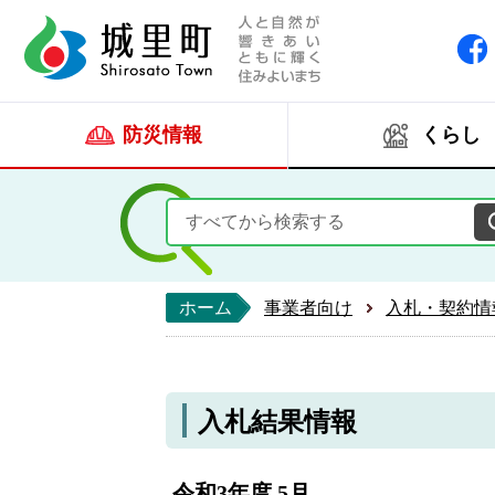
人と自然が響きあい
城里町ホー
防災情報
くらし
ホーム
事業者向け
入札・契約情
入札結果情報
令和3年度 5月