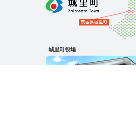
城里町役場
〒311-4391
茨城県東茨城郡城里町大字石塚1428-25
電話番号 / 029-288-3111(代)