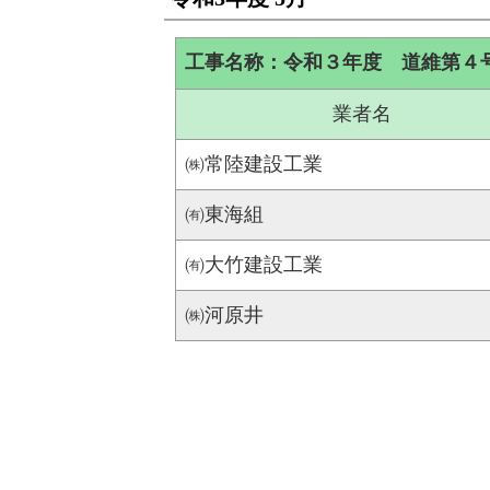
工事名称：令和３年度 道維第４
業者名
㈱常陸建設工業
㈲東海組
㈲大竹建設工業
㈱河原井