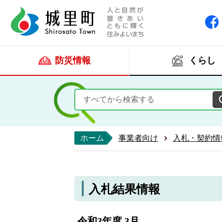
人と自然が響きあい
城里町ホー
防災情報
くらし
ホーム
事業者向け
入札・契約情
入札結果情報
令和3年度 3月