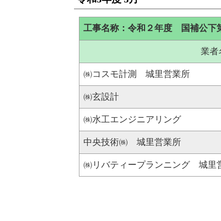
工事名称：令和２年度 国補公下
業者
㈱コスモ計測 城里営業所
㈱玄設計
㈱水工エンジニアリング
中央技術㈱ 城里営業所
㈱リバティープランニング 城里