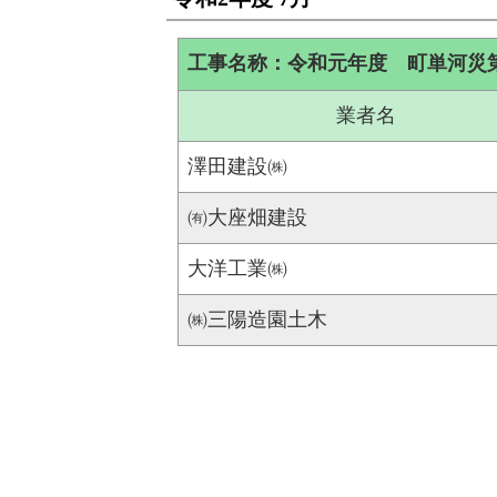
工事名称：令和元年度 町単河災
業者名
澤田建設㈱
㈲大座畑建設
大洋工業㈱
㈱三陽造園土木