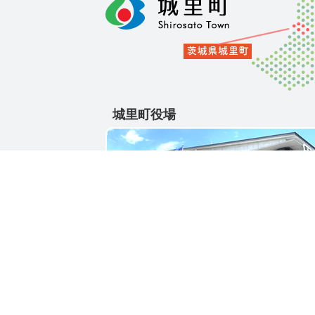
城里町役場
〒311-4391
茨城県東茨城郡城里町大字石塚1428-25
電話番号 / 029-288-3111(代)