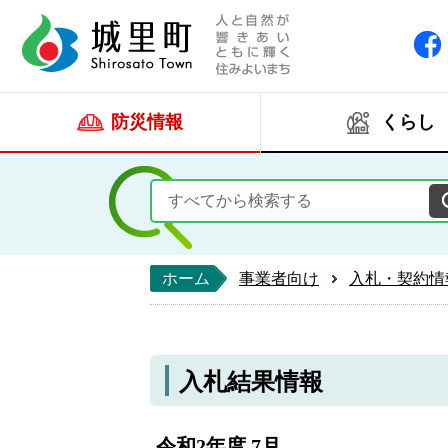
人と自然が響きあい
城里町ホー
防災情報
くらし
ホーム
事業者向け
入札・契約情
入札結果情報
令和2年度 7月