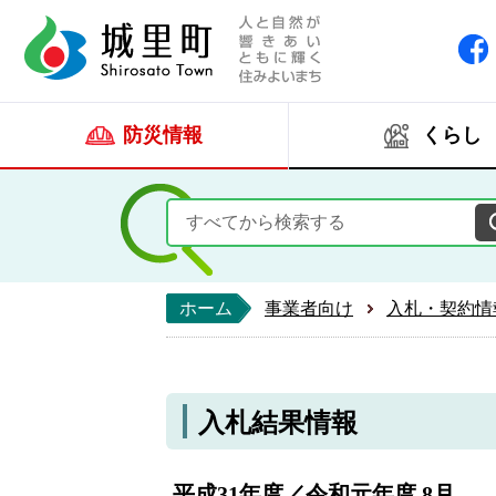
人と自然が響きあい
城里町ホー
防災情報
くらし
ホーム
事業者向け
入札・契約情
入札結果情報
平成31年度／令和元年度 8月