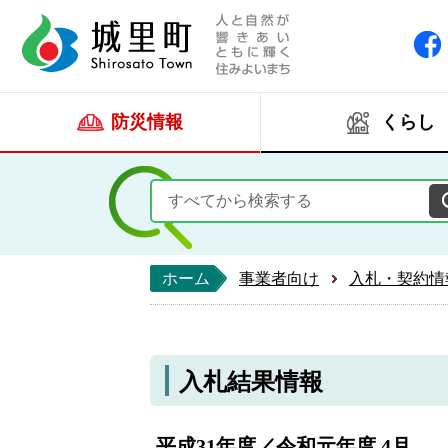
人と自然が響きあい
城里町ホー
防災情報
くらし
ホーム
事業者向け
入札・契約情
入札結果情報
平成31年度／令和元年度 4月