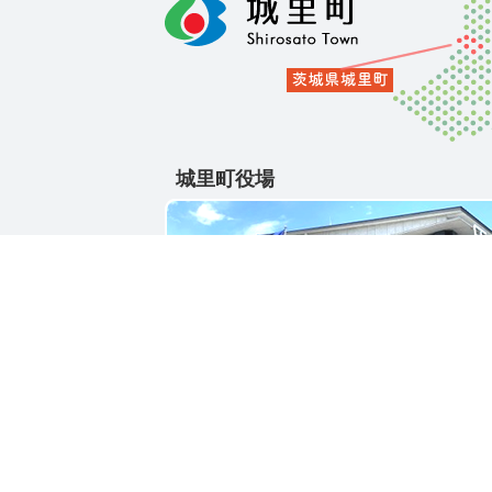
城里町役場
〒311-4391
茨城県東茨城郡城里町大字石塚1428-25
電話番号 / 029-288-3111(代)