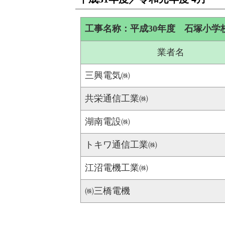
工事名称：平成30年度 石塚小学
業者名
三興電気㈱
共栄通信工業㈱
湖南電設㈱
トキワ通信工業㈱
江沼電機工業㈱
㈱三橋電機