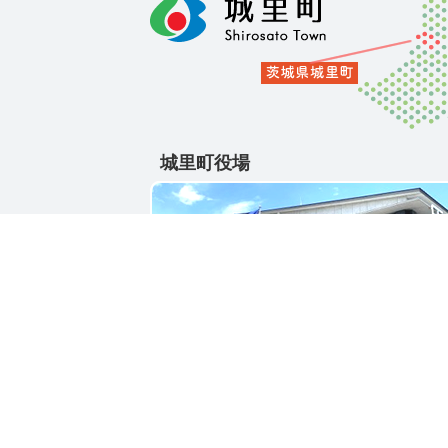
城里町役場
〒311-4391
茨城県東茨城郡城里町大字石塚1428-25
電話番号 / 029-288-3111(代)