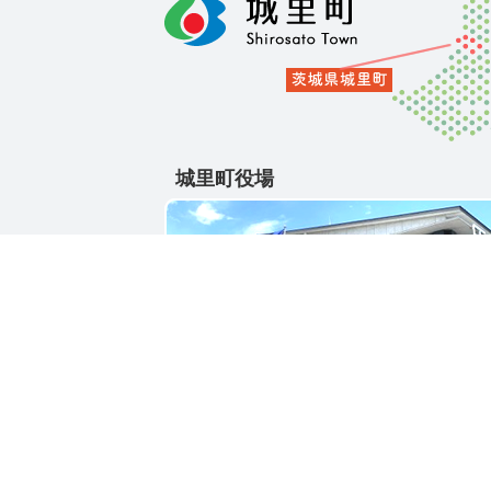
城里町役場
〒311-4391
茨城県東茨城郡城里町大字石塚1428-25
電話番号 / 029-288-3111(代)