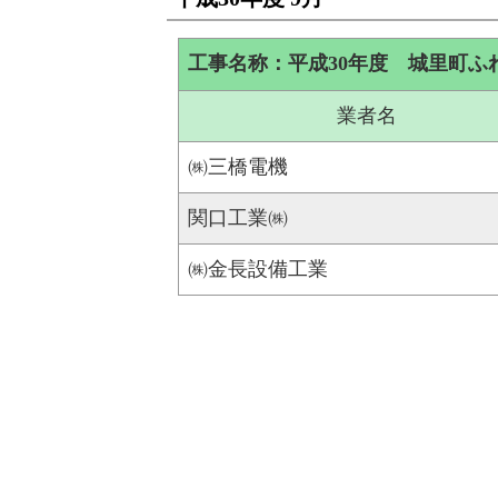
工事名称：平成30年度 城里町ふ
業者名
㈱三橋電機
関口工業㈱
㈱金長設備工業