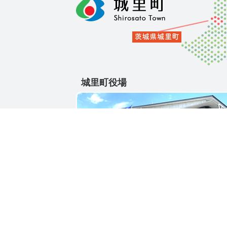
城里町役場
〒311-4391
茨城県東茨城郡城里町大字石塚1428-25
電話番号 / 029-288-3111(代)