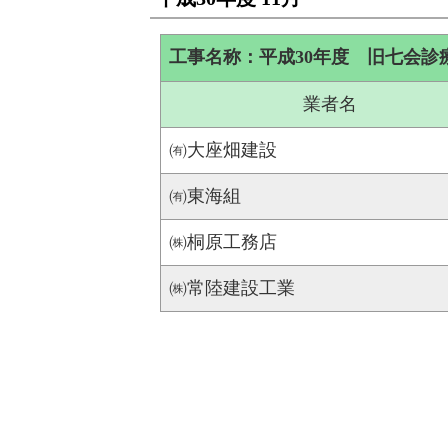
工事名称：平成30年度 旧七会診
業者名
㈲大座畑建設
㈲東海組
㈱桐原工務店
㈱常陸建設工業