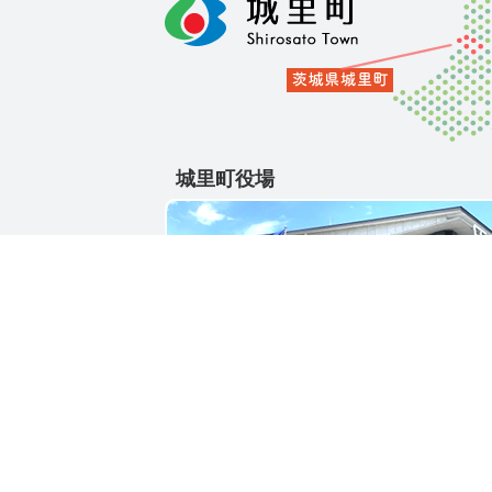
城里町役場
〒311-4391
茨城県東茨城郡城里町大字石塚1428-25
電話番号 / 029-288-3111(代)