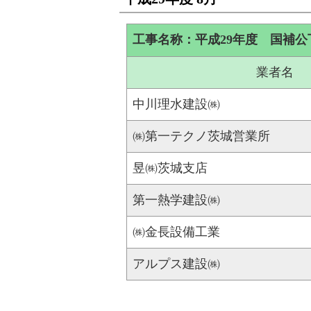
工事名称：平成29年度 国補公
業者名
中川理水建設㈱
㈱第一テクノ茨城営業所
昱㈱茨城支店
第一熱学建設㈱
㈱金長設備工業
アルプス建設㈱