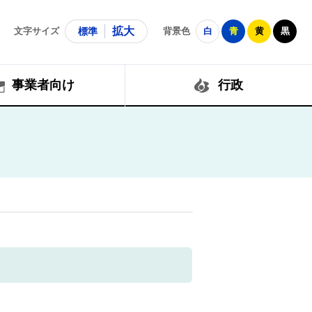
拡大
文字サイズ
標準
背景色
白
青
黄
黒
事業者向け
行政