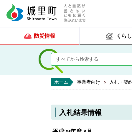
人と自然が響きあい
城里町ホー
防災情報
くらし
ホーム
事業者向け
入札・契
入札結果情報
平成29年度 8月