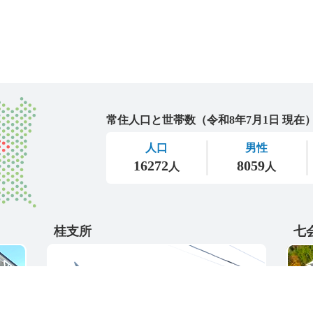
城里町
桂支所
七