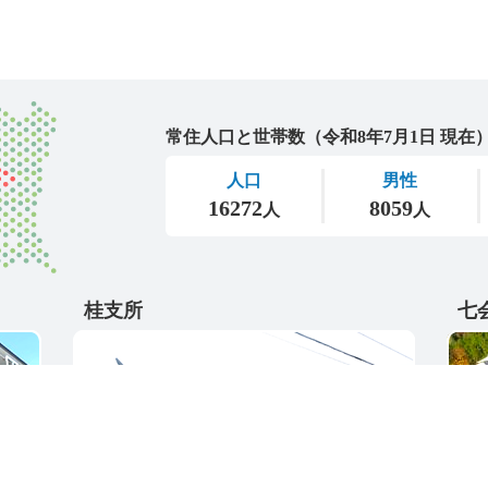
城里町
桂支所
七