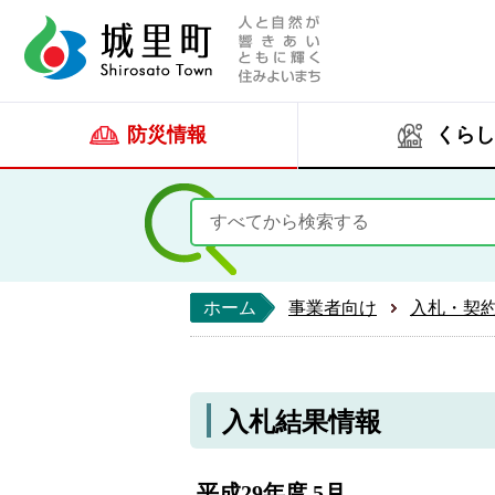
人と自然が響きあい
城里町ホー
防災情報
くらし
ホーム
事業者向け
入札・契
入札結果情報
平成29年度 5月