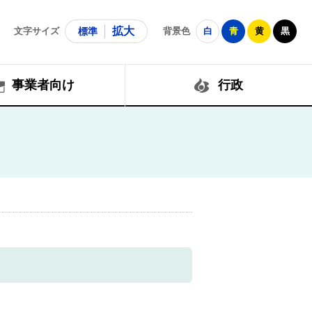
拡大
文字サイズ
標準
背景色
白
青
黄
黒
事業者向け
行政