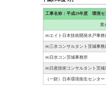
工事名称：平成29年度 環境
業
㈱エイト日本技術開発水戸事務
㈱三水コンサルタント茨城事務
㈱日水コン茨城事務所
㈱日産技術コンサルタント茨城
（一財）日本環境衛生センター