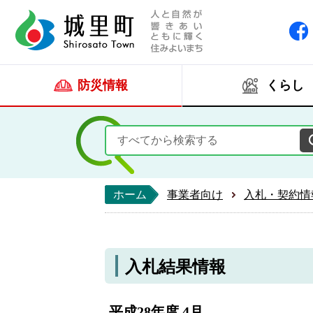
人と自然が響きあい
城里町ホー
防災情報
くらし
ホーム
事業者向け
入札・契約情
入札結果情報
平成28年度 4月