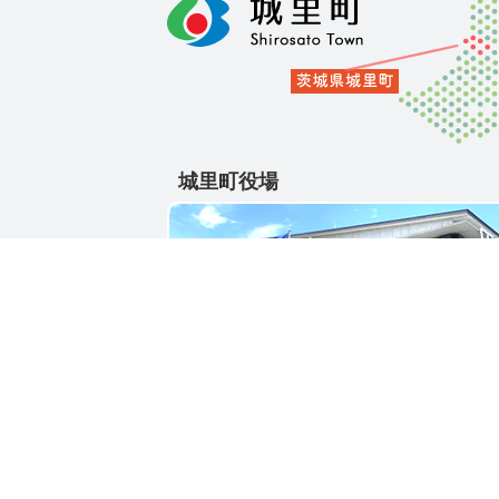
城里町役場
〒311-4391
茨城県東茨城郡城里町大字石塚1428-25
電話番号 / 029-288-3111(代)