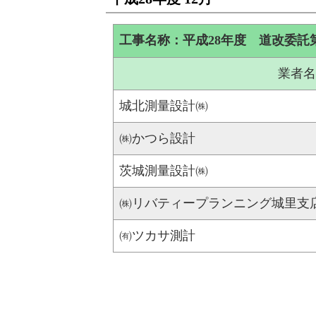
工事名称：平成28年度 道改委託
業者名
城北測量設計㈱
㈱かつら設計
茨城測量設計㈱
㈱リバティープランニング城里支
㈲ツカサ測計