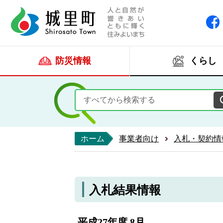
人と自然が響きあい
城里町ホー
防災情報
くらし
ホーム
事業者向け
入札・契約情
入札結果情報
平成27年度 8月