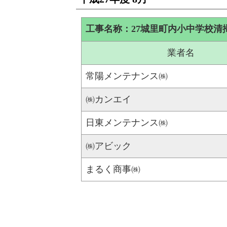
工事名称：27城里町内小中学校清
業者名
常陽メンテナンス㈱
㈱カンエイ
日東メンテナンス㈱
㈱アビック
まるく商事㈱