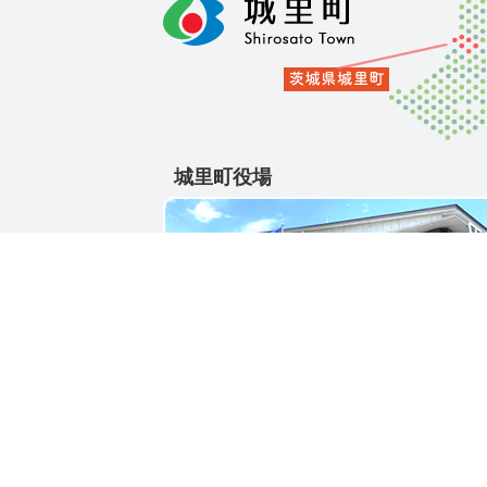
城里町役場
〒311-4391
茨城県東茨城郡城里町大字石塚1428-25
電話番号 / 029-288-3111(代)