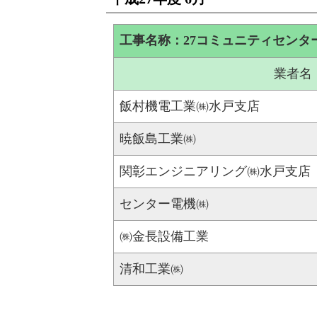
工事名称：27コミュニティセンタ
業者名
飯村機電工業㈱水戸支店
暁飯島工業㈱
関彰エンジニアリング㈱水戸支店
センター電機㈱
㈱金長設備工業
清和工業㈱