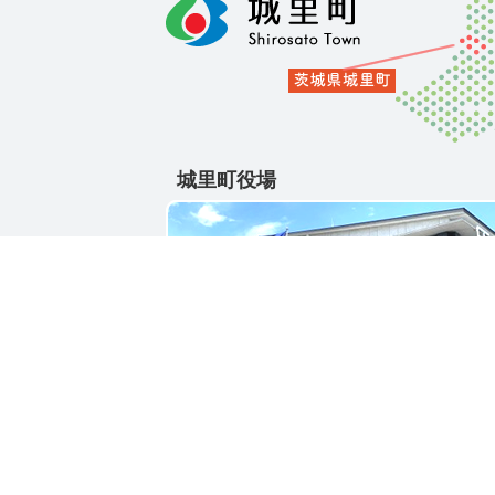
城里町役場
〒311-4391
茨城県東茨城郡城里町大字石塚1428-25
電話番号 / 029-288-3111(代)